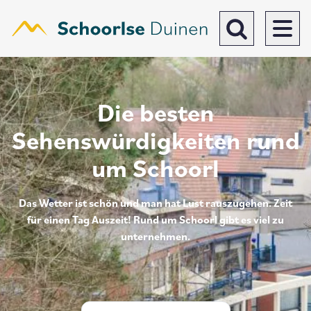
Direkt
zum
Inhalt
Toggle search b
Die besten
Sehenswürdigkeiten rund
um Schoorl
Das Wetter ist schön und man hat Lust rauszugehen. Zeit
für einen Tag Auszeit! Rund um Schoorl gibt es viel zu
unternehmen.